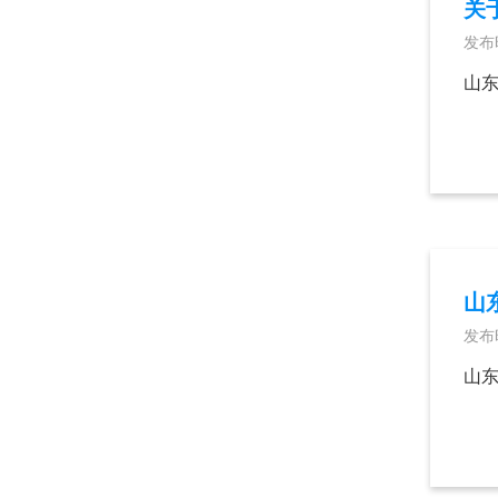
关
发布时
山东
山
发布时
山东