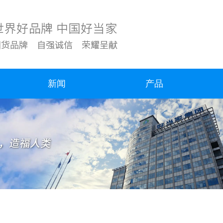
新闻
产品