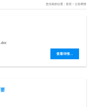
您当前的位置：
首页
>
公告商情
oc
查看详情…
摘要