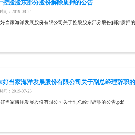
于控股股东部分股份解除质押的公告
间：2019-08-24
好当家海洋发展股份有限公司关于控股股东部分股份解除质押的公告
东好当家海洋发展股份有限公司关于副总经理辞职
间：2019-07-23
好当家海洋发展股份有限公司关于副总经理辞职的公告.pdf