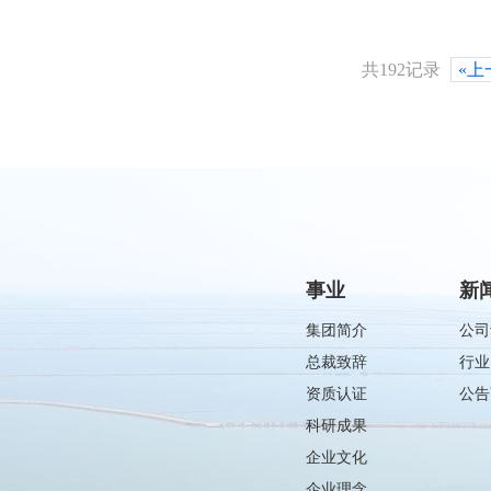
共192记录
«上
事业
新
集团简介
公司
总裁致辞
行业
资质认证
公告
科研成果
企业文化
企业理念