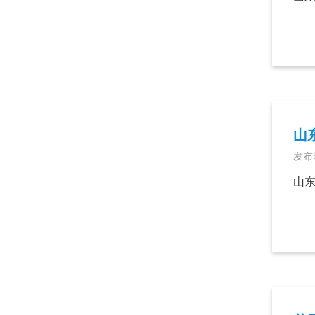
山
发布时
山东