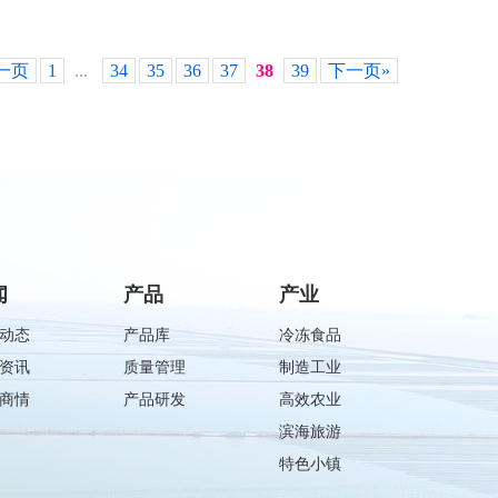
一页
1
...
34
35
36
37
38
39
下一页»
闻
产品
产业
动态
产品库
冷冻食品
资讯
质量管理
制造工业
商情
产品研发
高效农业
滨海旅游
特色小镇