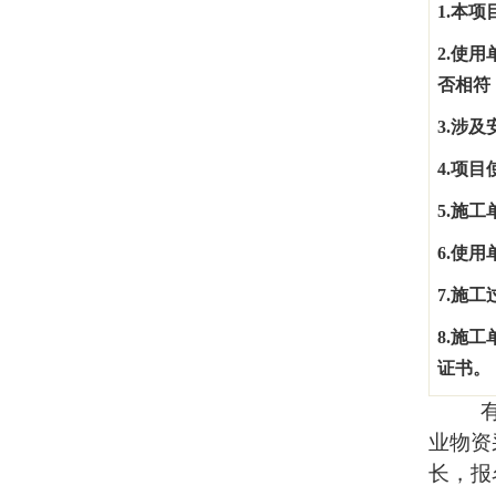
1.
本项
2.
使用
否相符
3.
涉及
4.
项目
5.
施工
6.
使用
7.
施工
8.
施工
证书。
业物资
长，报