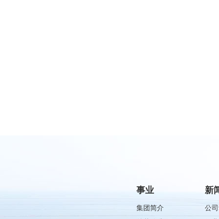
事业
新
集团简介
公司