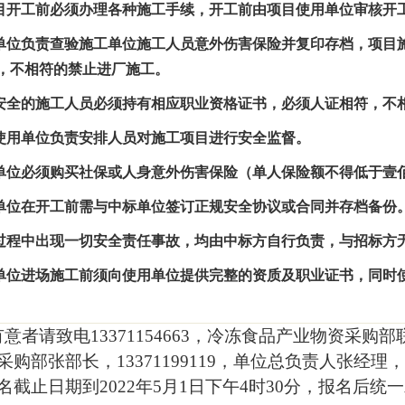
目开工前必须办理各种施工手续，开工前由项目使用单位审核开
单位负责查验施工单位施工人员意外伤害保险并复印存档，项目
，不相符的禁止进厂施工。
安全的施工人员必须持有相应职业资格证书，必须人证相符，不
使用单位负责安排人员对施工项目进行安全监督。
单位必须购买社保或人身意外伤害保险（单人保险额不得低于壹
单位在开工前需与中标单位签订正规安全协议或合同并存档备份
过程中出现一切安全责任事故，均由中标方自行负责，与招标方
单位进场施工前须向使用单位提供完整的资质及职业证书，同时
有意者请致电
13371154663
，冷冻食品产业物资采购部
采购部张部长，
13371199119
，单位总负责人张经理，
名截止日期到
2022
年
5
月
1
日下午
4
时
30
分，报名后统一