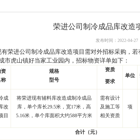
荣进公司制冷成品库改造
发布时间：2022-04-27
现有荣进公司制冷成品库改造项目需对外招标采购，若
成市虎山镇好当家工业园内，招标物资详单如下：
资质
物资
规格
单位
名称
型号
要求
冷成
将荣进现有辅料库改造成制冷成品
需有设计
库改
库，单个库长
29.5
米，宽
17
米，高
及施工等
项
项目
5.16
米，单个库面积大约
588
平方米
相关资质
合计（元）