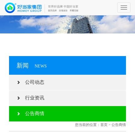
Toggl
navig
新闻
NEWS
公司动态
行业资讯
公告商情
您当前的位置：
首页
>
公告商情