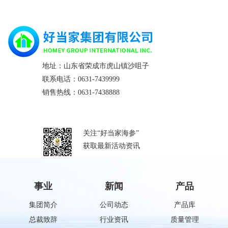
地址：山东省荣成市虎山镇沙咀子
联系电话：0631-7439999
销售热线：0631-7438888
关注“好当家海参”
获取最新活动资讯
事业
新闻
产品
集团简介
公司动态
产品库
总裁致辞
行业资讯
质量管理